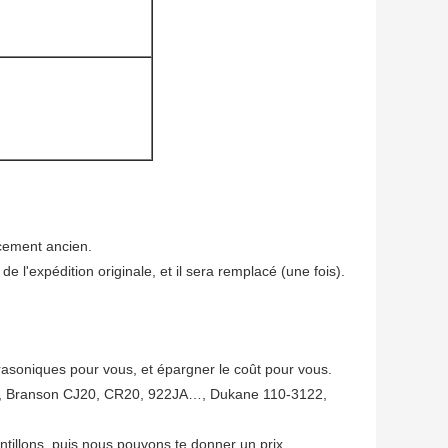
cement ancien.
e l'expédition originale, et il sera remplacé (une fois).
rasoniques pour vous, et épargner le coût pour vous.
K, Branson CJ20, CR20, 922JA…, Dukane 110-3122,
ntillons, puis nous pouvons te donner un prix