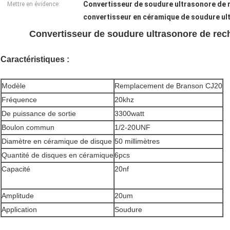
Convertisseur de soudure ultrasonore de
Mettre en évidence:
convertisseur en céramique de soudure u
Convertisseur de soudure ultrasonore de re
Caractéristiques :
Modèle
Remplacement de Branson CJ20
Fréquence
20khz
De puissance de sortie
3300watt
Boulon commun
1/2-20UNF
Diamètre en céramique de disque
50 millimètres
Quantité de disques en céramique
6pcs
Capacité
20nf
Amplitude
20um
Application
Soudure