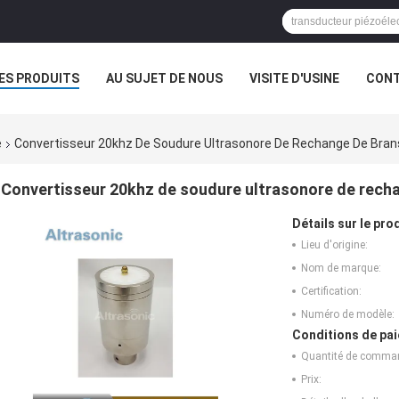
ES PRODUITS
AU SUJET DE NOUS
VISITE D'USINE
CONT
e
Convertisseur 20khz De Soudure Ultrasonore De Rechange De Bra
Convertisseur 20khz de soudure ultrasonore de rech
Détails sur le prod
Lieu d'origine:
Nom de marque:
Certification:
Numéro de modèle:
Conditions de pai
Quantité de comma
Prix: