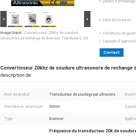
Détails d'emballage:
Délai de livraison:
Image Grand :
Convertisseur 20khz de soudure
Conditions de paiem
ultrasonore de rechange de Branson Tranducer CJ20
Capacité d'approvis
Contact
Convertisseur 20khz de soudure ultrasonore de rechange 
description de
Nom de produit:
Transducteur de soudage par ultrasons
Boulo
Diamètre en céramique:
50mm
Capaci
Type:
Branson
Applica
Fréquence du transducteur 20k de soudur