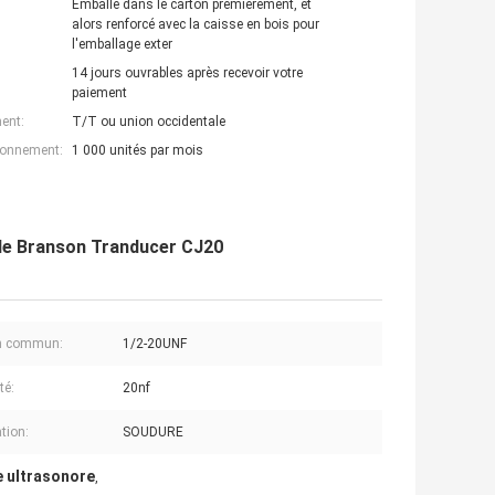
Emballé dans le carton premièrement, et
alors renforcé avec la caisse en bois pour
l'emballage exter
14 jours ouvrables après recevoir votre
paiement
ent:
T/T ou union occidentale
ionnement:
1 000 unités par mois
de Branson Tranducer CJ20
n commun:
1/2-20UNF
té:
20nf
tion:
SOUDURE
e ultrasonore
,