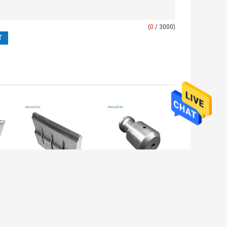
(
0
/ 3000)
2600W CE
110*20mm corne
Approuvé
de soudage par
soudage par
ultrasons pour
ultrasons Corne
fabriquer des
e
de titane 20kHz
sacs non tissés