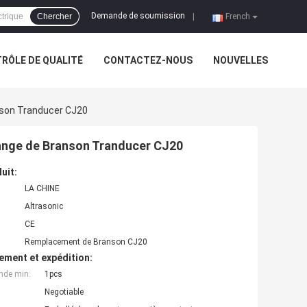
Demande de soumission
Chercher
|
French
RÔLE DE QUALITÉ
CONTACTEZ-NOUS
NOUVELLES
nson Tranducer CJ20
ange de Branson Tranducer CJ20
uit:
LA CHINE
Altrasonic
CE
Remplacement de Branson CJ20
ement et expédition:
nde min:
1pcs
Negotiable