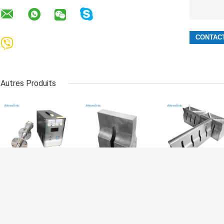
Autres Produits
HS-N15 Appareil
Transducteur de
Corne
d'atomisation par
corne de soudage
d'aluminium à
ultrasons pour
par ultrasons de
ultrasons
machine
15 kHz 2600 W
personnalisée
équipement
pour soudage de
pour machine d