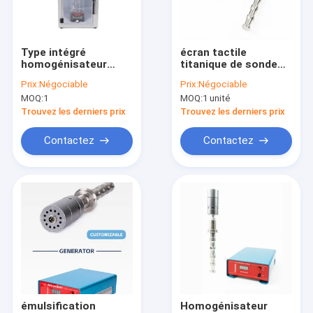
Visite d'usine
Contrôle de qualité
Type intégré
écran tactile
homogénisateur
titanique de sonde
Contactez-nous
ultrasonique de 24K
d'alliage de système
Prix:
Négociable
Prix:
Négociable
750W avec la boîte
ultrasonique de
MOQ:
1
MOQ:
1 unité
insonorisée
homogénisateur de
Nouvelles
20kHz 1000W
Trouvez les derniers prix
Trouvez les derniers prix
Cas
Contactez
Contactez
Transducteur de soudure ultrasonore
Convertisseur ultrasonique
Homogénisateur ultrasonique
Puce en céramique
émulsification
Homogénisateur