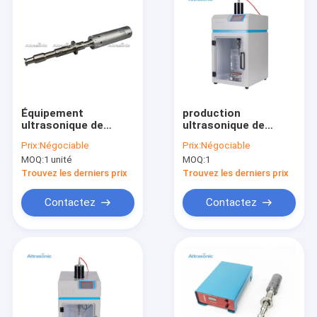
Équipement
production
ultrasonique de
ultrasonique de
Sonochemistry de
Nanotube de
Prix:
Négociable
Prix:
Négociable
processeur de 3000
produits chimiques
MOQ:
1 unité
MOQ:
1
watts
de homogénisateur
de 24K 300W des
Trouvez les derniers prix
Trouvez les derniers prix
combustibles
organiques
Contactez
Contactez
Maison
Des produits
Au sujet de nous