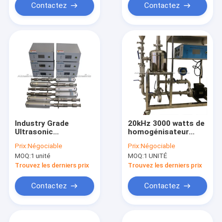
Contactez
Contactez
Industry Grade
20kHz 3000 watts de
Ultrasonic
homogénisateur
Homogenizer For
ultrasonique de
Prix:
Négociable
Prix:
Négociable
Chinese Herbal
titane circulaire de
MOQ:
1 unité
MOQ:
1 UNITÉ
Medicine Extract
système ou
sélectionnable en
Trouvez les derniers prix
Trouvez les derniers prix
aluminium
Contactez
Contactez