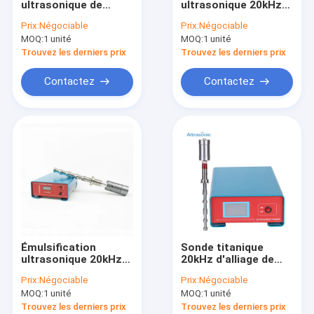
ultrasonique de
ultrasonique 20kHz
Usinage aidé ultrasonique
système de
2500W de sonde
Prix:
Négociable
Prix:
Négociable
homogénisateur de
titanique d'alliage
MOQ:
Rivetage ultrasonique
1 unité
MOQ:
1 unité
sonde titanique
d'émulsification
d'alliage de 20kHz
Trouvez les derniers prix
Trouvez les derniers prix
1500W
Sonochemistry ultrasonique
Contactez
Contactez
Machine de scellage par ultrasons
machine ultrasonique de soudage par points
Alimentation d'énergie ultrasonique
découpeuse ultrasonique de nourriture
Découpeuse ultrasonique
Émulsification
Sonde titanique
Machine de soudure ultrasonique en métal
ultrasonique 20kHz
20kHz d'alliage de
2500W de système
système
Prix:
Négociable
Prix:
Négociable
de homogénisateur
ultrasonique de
machine de soudage plastique par ultrasons
MOQ:
1 unité
MOQ:
1 unité
de sonde titanique
homogénisateur
d'alliage
d'écran tactile 1500
Trouvez les derniers prix
Trouvez les derniers prix