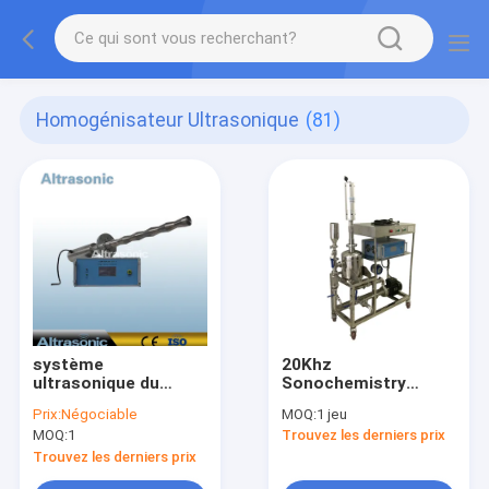
Homogénisateur Ultrasonique
(81)
système
20Khz
ultrasonique du
Sonochemistry
homogénisateur
circulaire
Prix:
Négociable
MOQ:
1 jeu
20Khz
ultrasonique pour
MOQ:
1
Trouvez les derniers prix
NanoEmulsion
Trouvez les derniers prix