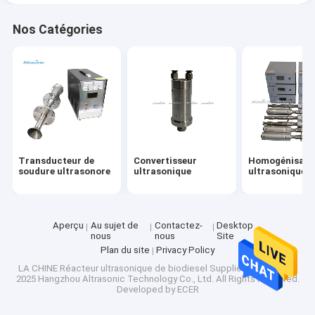
Nos Catégories
Transducteur de
Convertisseur
Homogénisate
soudure ultrasonore
ultrasonique
ultrasonique
Aperçu
Au sujet de
Contactez-
Desktop
nous
nous
Site
Plan du site
Privacy Policy
LA CHINE Réacteur ultrasonique de biodiesel
Supplier.Copyright ©
2025 Hangzhou Altrasonic Technology Co., Ltd. All Rights Reserved.
Developed by
ECER