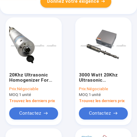
Donnez votre exigence
20Khz Ultrasonic
3000 Watt 20Khz
Homogenizer For
Ultrasonic
Cell Structure
Homogenizer
Prix:
Négociable
Prix:
Négociable
Breakdown
System With
MOQ:
1 unité
MOQ:
1 unité
Titanium Alloy Probe
Trouvez les derniers prix
Trouvez les derniers prix
Contactez
Contactez