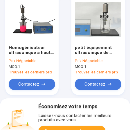
Homogénisateur
petit équipement
ultrasonique à haute
ultrasonique de
pression, longue
homogénisateur de
Prix:
Négociable
Prix:
Négociable
durée ultrasonique
cellules de 35Kg
MOQ:
1
MOQ:
1
de homogénisateur
1000W pour le
disrupteur de cellules
Trouvez les derniers prix
Trouvez les derniers prix
Contactez
Contactez
Économisez votre temps
Laissez-nous contacter les meilleurs
produits avec vous.