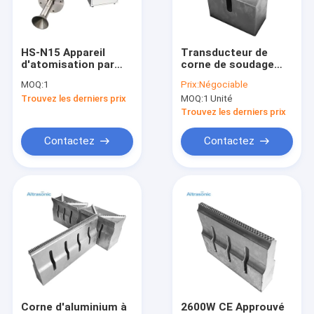
Visite d'usine
Contrôle de qualité
HS-N15 Appareil
Transducteur de
d'atomisation par
corne de soudage
Contactez-nous
ultrasons pour
par ultrasons de 15
MOQ:
1
Prix:
Négociable
machine équipement
kHz 2600 W pour
Trouvez les derniers prix
MOQ:
1 Unité
d'atomisation par
soudage de masques
Nouvelles
ultrasons supérieur
Trouvez les derniers prix
Cas
Contactez
Contactez
Transducteur de soudure ultrasonore
Convertisseur ultrasonique
Homogénisateur ultrasonique
Puce en céramique
Corne d'aluminium à
2600W CE Approuvé