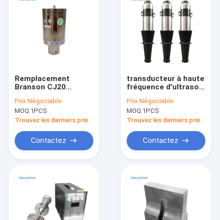
Remplacement
transducteur à haute
Branson CJ20
fréquence d'ultrason
transducteur de
de transducteur de la
Prix:
Négociable
Prix:
Négociable
soudage par
soudure 15khz
MOQ:
1PCS
MOQ:
1PCS
ultrasons
ultrasonore avec le
transducteur piézo-
propulseur en acier
Trouvez les derniers prix
Trouvez les derniers prix
électrique à
ultrasons
Contactez
Contactez
Maison
Des produits
Au sujet de nous