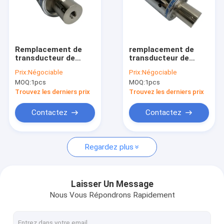
Remplacement de
remplacement de
transducteur de
transducteur de
soudure ultrasonore
soudure ultrasonore
Prix:
Négociable
Prix:
Négociable
de la puissance
de puissance élevée
MOQ:
1pcs
MOQ:
1pcs
20Khz de Branson
de 20Khz Branson
902
902
Trouvez les derniers prix
Trouvez les derniers prix
Contactez
Contactez
Regardez plus
Laisser Un Message
Nous Vous Répondrons Rapidement