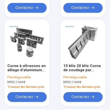
Instrument de mesure
Contactez
Contactez
Nébuliseur ultrasonique
Corne à ultrasons en
15 kHz 20 kHz Corne
alliage d'aluminium
de soudage par
de titane pour
ultrasons sur mesure
Prix:
Négociable
Prix:
Négociable
soudage par
avec différents
MOQ:
1 Unité
MOQ:
1 Unité
ultrasons
types
Trouvez les derniers prix
Trouvez les derniers prix
Contactez
Contactez