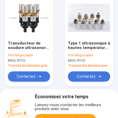
Transducteur de
Type 1 ultrasonique à
soudure ultrasonore,
hautes températures
Osillator
industriel de Branson
Prix:
Négociable
Prix:
Négociable
ultrasonique
de transducteur/2
MOQ:
1PCS
MOQ:
1PCS
20UNF
Trouvez les derniers prix
Trouvez les derniers prix
Contactez
Contactez
Économisez votre temps
Laissez-nous contacter les meilleurs
produits avec vous.