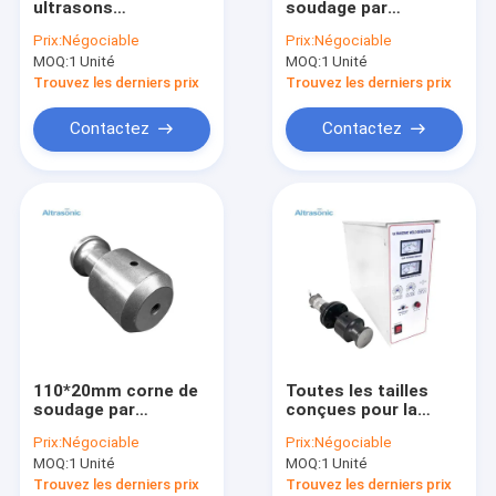
ultrasons
soudage par
Usinage aidé ultrasonique
personnalisée pour
ultrasons Corne de
Prix:
Négociable
Prix:
Négociable
machine de soudage
titane 20kHz 2000W
MOQ:
Rivetage ultrasonique
1 Unité
MOQ:
1 Unité
en plastique à
ultrasons
Trouvez les derniers prix
Trouvez les derniers prix
Sonochemistry ultrasonique
Contactez
Contactez
Machine de scellage par ultrasons
machine ultrasonique de soudage par points
Alimentation d'énergie ultrasonique
découpeuse ultrasonique de nourriture
Découpeuse ultrasonique
110*20mm corne de
Toutes les tailles
Machine de soudure ultrasonique en métal
soudage par
conçues pour la
ultrasons pour
corne de soudage
Prix:
Négociable
Prix:
Négociable
fabriquer des sacs
par ultrasons pour la
machine de soudage plastique par ultrasons
MOQ:
1 Unité
MOQ:
1 Unité
non tissés sacs à
machine à dentelle
main
par ultrasons
Trouvez les derniers prix
Trouvez les derniers prix