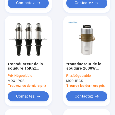
Contactez
Contactez
transducteur de la
transducteur de la
soudure 15Khz
soudure 2600W
ultrasonore avec le
ultrasonore
Prix:
Négociable
Prix:
Négociable
propulseur
MOQ:
1PCS
MOQ:
1PCS
Trouvez les derniers prix
Trouvez les derniers prix
Contactez
Contactez