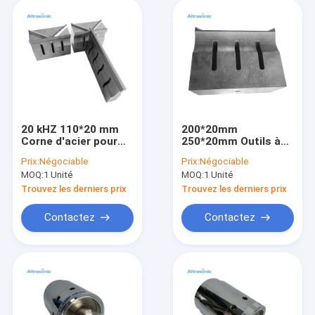
20 kHZ 110*20 mm
200*20mm
Corne d'acier pour
250*20mm Outils à
système de soudage
ultrasons pour les
Prix:
Négociable
Prix:
Négociable
cornes de soudeuses
MOQ:
1 Unité
MOQ:
1 Unité
Trouvez les derniers prix
Trouvez les derniers prix
Contactez
Contactez