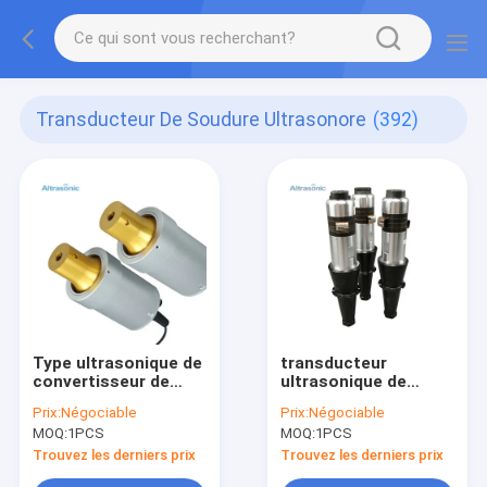
Transducteur De Soudure Ultrasonore
(392)
Type ultrasonique de
transducteur
convertisseur de
ultrasonique de
rechange de
15kHz 2600watt pour
Prix:
Négociable
Prix:
Négociable
transducteur de
la machine de
MOQ:
1PCS
MOQ:
1PCS
soudure ultrasonore
soudure de masque
de Dukane 41S30
Trouvez les derniers prix
Trouvez les derniers prix