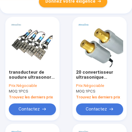
Donnez votre exigence
transducteur de
20 convertisseur
soudure ultrasonore
ultrasonique
de 20kHz 2000w pour
ultrasonore de
Prix:
Négociable
Prix:
Négociable
le masque chirurgical
Dukane 41S30 de
MOQ:
1PCS
MOQ:
1PCS
médical faisant la
remplacement de
machine
transducteur de
Trouvez les derniers prix
Trouvez les derniers prix
soudure de kilohertz
Contactez
Contactez