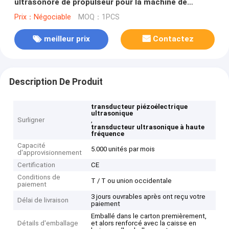
ultrasonore de propulseur pour la machine de
soudure
Prix：Négociable
MOQ：1PCS
meilleur prix
Contactez
Description De Produit
transducteur piézoélectrique
ultrasonique
Surligner
,
transducteur ultrasonique à haute
fréquence
Capacité
5.000 unités par mois
d'approvisionnement
Certification
CE
Conditions de
T / T ou union occidentale
paiement
3 jours ouvrables après ont reçu votre
Délai de livraison
paiement
Emballé dans le carton premièrement,
Détails d'emballage
et alors renforcé avec la caisse en