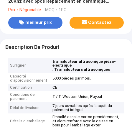
20Khz avec 6pcs Repalcement en céramique
Branson CJ20
Prix：Négociable
MOQ：1PC
meilleur prix
Contactez
Description De Produit
transducteur ultrasonique piézo-
Surligner
électrique
,
Transducteurs ultrasoniques
Capacité
5000 pièces par mois.
d'approvisionnement
Certification
CE
Conditions de
T / T, Western Union, Paypal
paiement
7 jours ouvrables après l'acquit du
Délai de livraison
paiement intégral.
Emballé dans le carton premièrement,
Détails d'emballage
et alors renforcé avec la caisse en
bois pour l'emballage exter